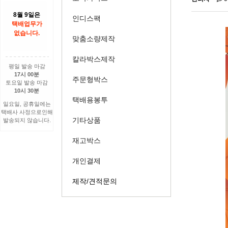
8월 9일은
인디스팩
택배업무가
없습니다.
맞춤소량제작
칼라박스제작
평일 발송 마감
17시 00분
주문형박스
토요일 발송 마감
10시 30분
택배용봉투
일요일, 공휴일에는
택배사 사정으로인해
기타상품
발송되지 않습니다.
재고박스
개인결제
제작/견적문의